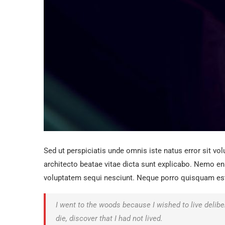
Sed ut perspiciatis unde omnis iste natus error sit v
architecto beatae vitae dicta sunt explicabo. Nemo en
voluptatem sequi nesciunt. Neque porro quisquam est, 
I went to the woods because I wished to live delibera
die, discover that I had not lived.