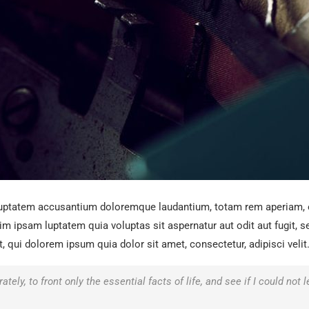
oluptatem accusantium doloremque laudantium, totam rem aperiam, ea
im ipsam luptatem quia voluptas sit aspernatur aut odit aut fugit,
qui dolorem ipsum quia dolor sit amet, consectetur, adipisci velit
tely, to front only the essential facts of life, and see if I could not