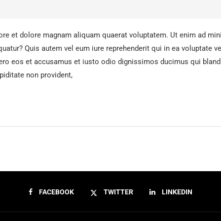
ore et dolore magnam aliquam quaerat voluptatem. Ut enim ad mini
uatur? Quis autem vel eum iure reprehenderit qui in ea voluptate ve
vero eos et accusamus et iusto odio dignissimos ducimus qui blandi
iditate non provident,
FACEBOOK
TWITTER
LINKEDIN